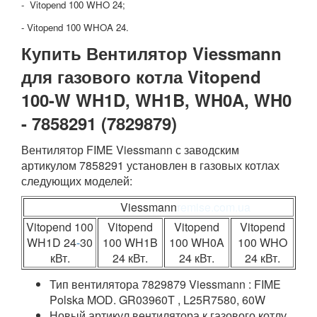
- Vitopend 100 WHO 24;
- Vitopend 100 WHOA 24.
Купить Вентилятор Viessmann
для газового котла Vitopend
100-W WH1D, WH1B, WH0A, WH0
-
7858291 (7829879)
Вентилятор FIME Viessmann с заводским
артикулом 7858291 установлен в газовых котлах
следующих моделей:
Viessmann
remise.com.ua
Vitopend 100
Vitopend
Vitopend
Vitopend
WH1D 24
-
30
100 WH1B
100 WH0A
100 WHO
кВт.
24 кВт.
24 кВт.
24 кВт.
Тип вентилятора 7829879 Viessmann : FIME
Polska MOD. GR03960T , L25R7580, 60W
Новый артикул вентилятора к газового котлу