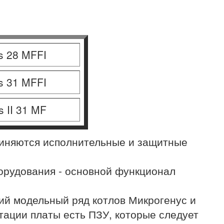
s 28 MFFI
s 31 MFFI
s II 31 MF
единяются исполнительные и защитные
борудования - основной функционал
кий модельный ряд котлов Микрогенус и
тации платы есть ПЗУ, которые следует