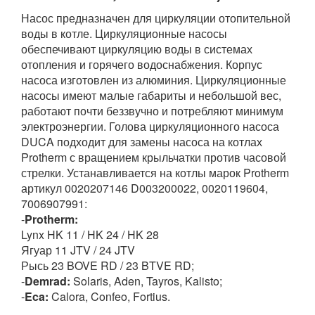
Насос предназначен для циркуляции отопительной
воды в котле. Циркуляционные насосы
обеспечивают циркуляцию воды в системах
отопления и горячего водоснабжения. Корпус
насоса изготовлен из алюминия. Циркуляционные
насосы имеют малые габариты и небольшой вес,
работают почти беззвучно и потребляют минимум
электроэнергии. Голова циркуляционного насоса
DUCA подходит для замены насоса на котлах
Protherm с вращением крыльчатки против часовой
стрелки. Устанавливается на котлы марок Protherm
артикул 0020207146 D003200022, 0020119604,
7006907991:
-
Protherm:
Lynx HK 11 / HK 24 / HK 28
Ягуар 11 JTV / 24 JTV
Рысь 23 BOVE RD / 23 BTVE RD;
-
Demrad:
Solaris, Aden, Tayros, Kalisto;
-
Eca:
Calora, Confeo, Fortius.