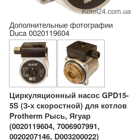
Дополнительные фотографии
Duca 0020119604
Циркуляционный насос GPD15-
5S (З-х скоростной) для котлов
Protherm Рысь, Ягуар
(0020119604, 7006907991,
0020207146, D003200022)