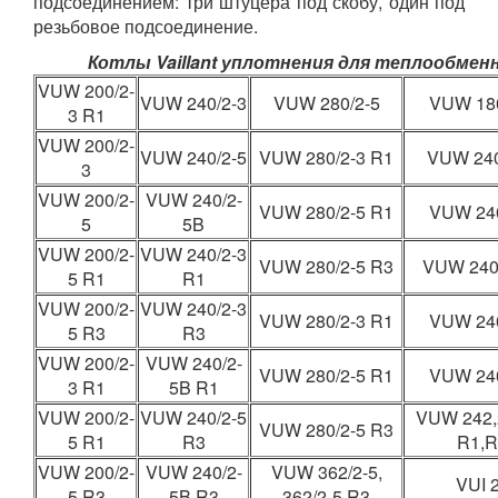
подсоединением: три штуцера под скобу, один под
резьбовое подсоединение.
Котлы Vaillant уплотнения для теплообменн
VUW 200/2-
VUW 240/2-3
VUW 280/2-5
VUW 180
3 R1
VUW 200/2-
VUW 240/2-5
VUW 280/2-3 R1
VUW 240
3
VUW 200/2-
VUW 240/2-
VUW 280/2-5 R1
VUW 240
5
5B
VUW 200/2-
VUW 240/2-3
VUW 280/2-5 R3
VUW 240
5 R1
R1
VUW 200/2-
VUW 240/2-3
VUW 280/2-3 R1
VUW 240
5 R3
R3
VUW 200/2-
VUW 240/2-
VUW 280/2-5 R1
VUW 240
3 R1
5B R1
VUW 200/2-
VUW 240/2-5
VUW 242,2
VUW 280/2-5 R3
5 R1
R3
R1,R
VUW 200/2-
VUW 240/2-
VUW 362/2-5,
VUI 
5 R3
5B R3
362/2-5 R3