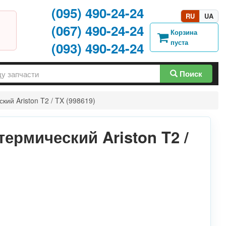
(095) 490-24-24
RU
UA
(067) 490-24-24
Корзина
пуста
(093) 490-24-24
Поиск
ий Ariston T2 / TX (998619)
ермический Ariston T2 /