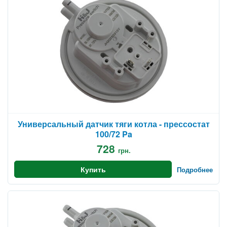
Универсальный датчик тяги котла - прессостат
100/72 Pa
728
грн.
Купить
Подробнее