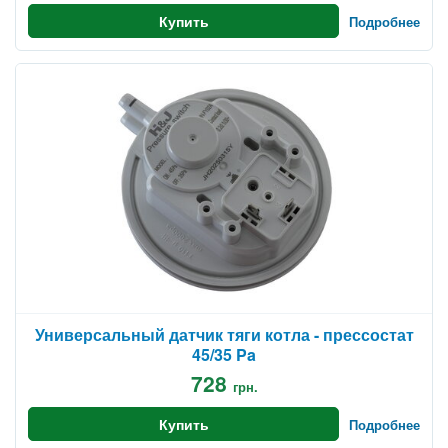
Купить
Подробнее
Универсальный датчик тяги котла - прессостат
45/35 Pa
728
грн.
Купить
Подробнее