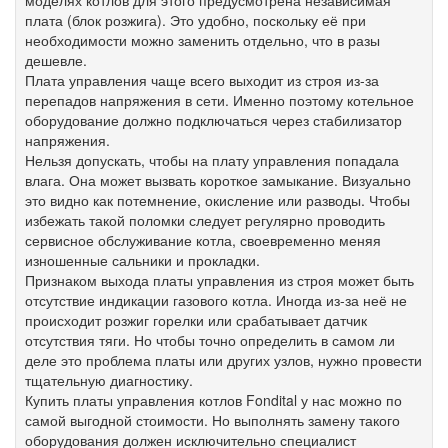
моделях
котлов
для
этого
предусмотрена
независимая
плата
(
блок
розжига
).
Это
удобно
,
поскольку
её
при
необходимости
можно
заменить
отдельно
,
что
в
разы
дешевле
.
Плата
управления
чаще
всего
выходит
из
строя
из
-
за
перепадов
напряжения
в
сети
.
Именно
поэтому
котельное
оборудование
должно
подключаться
через
стабилизатор
напряжения
.
Нельзя
допускать
,
чтобы
на
плату
управления
попадала
влага
.
Она
может
вызвать
короткое
замыкание
.
Визуально
это
видно
как
потемнение
,
окисление
или
разводы
.
Чтобы
избежать
такой
поломки
следует
регулярно
проводить
сервисное
обслуживание
котла
,
своевременно
меняя
изношенные
сальники
и
прокладки
.
Признаком
выхода
платы
управления
из
строя
может
быть
отсутствие
индикации
газового
котла
.
Иногда
из
-
за
неё
не
происходит
розжиг
горелки
или
срабатывает
датчик
отсутствия
тяги
.
Но
чтобы
точно
определить
в
самом
ли
деле
это
проблема
платы
или
других
узлов
,
нужно
провести
тщательную
диагностику
.
Купить
платы
управления
котлов
Fondital
у
нас
можно
по
самой
выгодной
стоимости
.
Но
выполнять
замену
такого
оборудования
должен
исключительно
специалист