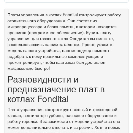
Платы
управления
в
котлах
Fondital
контролируют
работу
отопительного
оборудования
.
Они
состоят
из
микропроцессора
и
блока
памяти
,
в
котором
находится
прошивка
(
программное
обеспечение
).
Купить
плату
управления
для
газового
котла
Фондитал
вы
сможете
,
воспользовавшись
нашим
каталогом
.
Просто
укажите
модель
вашего
устройства
,
наш
менеджер
поможет
подобрать
к
нему
правильные
комплектующие
и
проконтролирует
,
чтобы
ваш
заказ
был
доставлен
максимально
быстро
!
Разновидности
и
предназначение
плат
в
котлах
Fondital
Плата
управления
контролирует
газовый
и
трехходовой
клапан
,
вентилятор
турбины
,
насосное
оборудование
и
работу
горелки
.
В
зависимости
от
модели
устройства
она
может
дополнительно
отвечать
и
за
розжиг
.
Хотя
в
новых